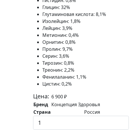
Гистидин:
0,8%
Глицин:
32%
Глутаминовая кислота:
8,1%
Изолейцин:
1,8%
Лейцин:
3,9%
Метионин:
0,4%
Орнитин:
0,8%
Пролин:
9,7%
Серин:
3,6%
Тирозин:
0,8%
Треонин:
2,2%
Фенилаланин:
1,1%
Цистин:
0,2%
Цена:
6 900
₽
Бренд
Концепция Здоровья
Страна
Россия