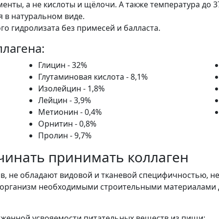
нты, а не кислоты и щёлочи. А также температура до 37
 в натуральном виде.
ого гидролизата без примесей и балласта.
лагена:
Глицин - 32%
Глутаминовая кислота - 8,1%
Изолейцин - 1,8%
Лейцин - 3,9%
Метионин - 0,4%
Орнитин - 0,8%
Пролин - 9,7%
ачинать принимать коллаген
ов, не обладают видовой и тканевой специфичностью, 
т организм необходимыми строительными материалами д
женной усвояемости питательных веществ из пищи: