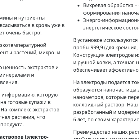
Вихревая обработка –
формирования наноча
мины и нутриенты
Энерго-информационн
всасываться в кровь уже в
энергетическое состо
ет очень быстро!
В установке используются
зкотемпературной
пробы 999,9 (для кремния,
енты растений, микро- и
Конструкция электродов 
и ручной ковки, а точная 
 ценность экстрактов и
обеспечивает эффективно
 минералами и
вления.
На электроды подается то
образуются наночастицы з
ь информацию, которую
нанометров, которые пере
 на готовые купажи в
коллоидный раствор. Наш 
 На комплекс экстрактов
разработанный и модерни
нал растения, что
6 лет, по своим характери
продукта.
Преимущество наших раст
створов (электро-