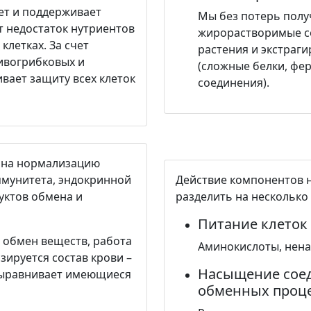
т и поддерживает
Мы без потерь полу
ет недостаток нутриентов
жирорастворимые со
клетках. За счет
растения и экстраг
ивогрибковых и
(сложные белки, фе
вает защиту всех клеток
соединения).
 на нормализацию
ммунитета, эндокринной
Действие компонентов 
уктов обмена и
разделить на несколько 
Питание клеток
я обмен веществ, работа
Аминокислоты, нен
зируется состав крови –
Насыщение сое
 выравнивает имеющиеся
обменных проц