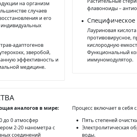
Растительные стери
дукции на организм
флавоноиды – антио
ольшинстве случаев
восстановления и его
Специфическое 
и индивидуальных
Лауриновая кислота
противовирусное, п
 трав-адаптогенов
кислородную емкост
утерококк, зверобой,
Функциональный ко
занную эффективность и
иммуномодулятор.
иальной медицине.
ТВА
ющая аналогов в мире:
Процесс включает в себя 
0 до 0 атмосфер
Пять степеней очистк
ером 2-20 нанометра с
Электролитическая об
вных соединений
воды.