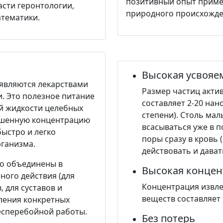
позитивный опыт приме
асти геронтологии,
природного происхожде
атематики.
Высокая усвояе
 являются лекарствами
Размер частиц акти
. Это полезное питание
составляет 2-20 нано
ой жидкости целебных
степени). Столь ма
ышенную концентрацию
всасываться уже в п
быстро и легко
поры сразу в кровь 
рганизма.
действовать и дава
о объединены в
Высокая концен
го действия (для
Концентрация извле
 для суставов и
веществ составляет 
вления конкретных
есперебойной работы.
Без потерь