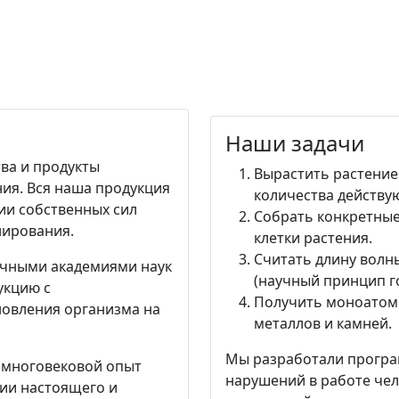
Наши задачи
ва и продукты
Вырастить растение
ия. Вся наша продукция
количества действу
ии собственных сил
Собрать конкретные
нирования.
клетки растения.
Считать длину волны
ичными академиями наук
(научный принцип г
укцию с
Получить моноатом
новления организма на
металлов и камней.
Мы разработали програ
 многовековой опыт
нарушений в работе че
ии настоящего и