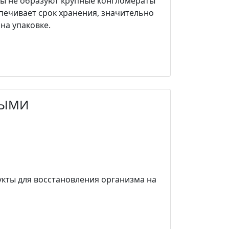
цы не образуют крупные конгломераты
спечивает срок хранения, значительно
а упаковке.
НЫМИ
кты для восстановления организма на