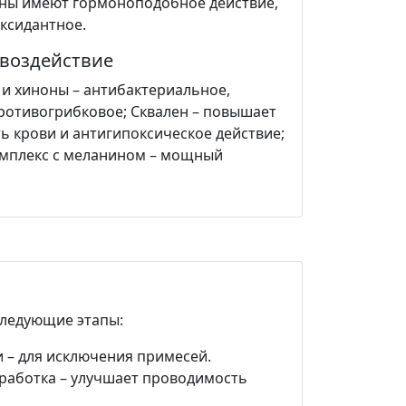
ны имеют гормоноподобное действие,
ксидантное.
воздействие
 и хиноны – антибактериальное,
ротивогрибковое; Сквален – повышает
ь крови и антигипоксическое действие;
мплекс с меланином – мощный
следующие этапы:
и – для исключения примесей.
работка – улучшает проводимость