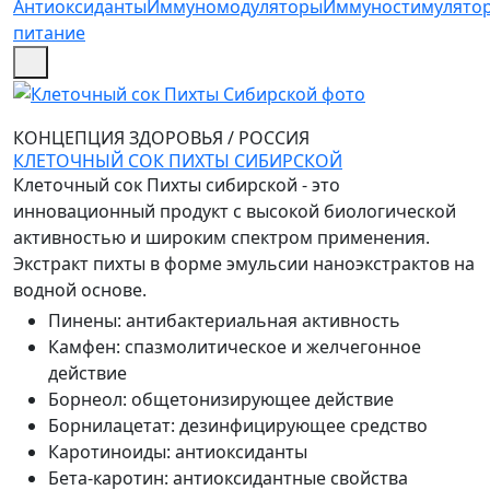
Антиоксиданты
Иммуномодуляторы
Иммуностимулято
питание
КОНЦЕПЦИЯ ЗДОРОВЬЯ
/
РОССИЯ
КЛЕТОЧНЫЙ СОК ПИХТЫ СИБИРСКОЙ
Клеточный сок Пихты сибирской - это
инновационный продукт с высокой биологической
активностью и широким спектром применения.
Экстракт пихты в форме эмульсии наноэкстрактов на
водной основе.
Пинены
:
антибактериальная активность
Камфен
:
спазмолитическое и желчегонное
действие
Борнеол
:
общетонизирующее действие
Борнилацетат
:
дезинфицирующее средство
Каротиноиды
:
антиоксиданты
Бета-каротин
:
антиоксидантные свойства