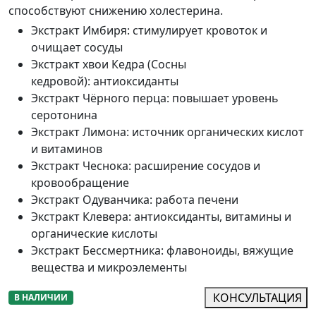
способствуют снижению холестерина.
Экстракт Имбиря
:
стимулирует кровоток и
очищает сосуды
Экстракт хвои Кедра (Сосны
кедровой)
:
антиоксиданты
Экстракт Чёрного перца
:
повышает уровень
серотонина
Экстракт Лимона
:
источник органических кислот
и витаминов
Экстракт Чеснока
:
расширение сосудов и
кровообращение
Экстракт Одуванчика
:
работа печени
Экстракт Клевера
:
антиоксиданты, витамины и
органические кислоты
Экстракт Бессмертника
:
флавоноиды, вяжущие
вещества и микроэлементы
КОНСУЛЬТАЦИЯ
В НАЛИЧИИ