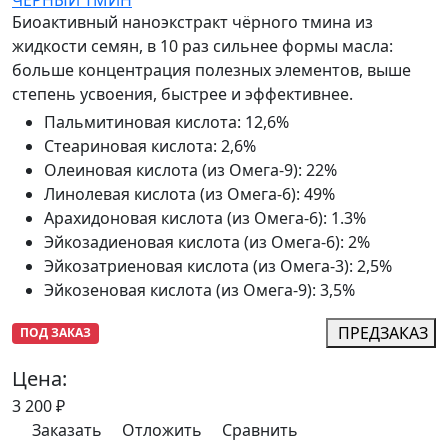
ЧЁРНЫЙ ТМИН
Биоактивный наноэкстракт чёрного тмина из
жидкости семян, в 10 раз сильнее формы масла:
больше концентрация полезных элементов, выше
степень усвоения, быстрее и эффективнее.
Пальмитиновая кислота
:
12,6%
Стеариновая кислота
:
2,6%
Олеиновая кислота (из Омега-9)
:
22%
Линолевая кислота (из Омега-6)
:
49%
Арахидоновая кислота (из Омега-6)
:
1.3%
Эйкозадиеновая кислота (из Омега-6)
:
2%
Эйкозатриеновая кислота (из Омега-3)
:
2,5%
Эйкозеновая кислота (из Омега-9)
:
3,5%
ПРЕДЗАКАЗ
ПОД ЗАКАЗ
Цена:
3 200
₽
Заказать
Отложить
Сравнить