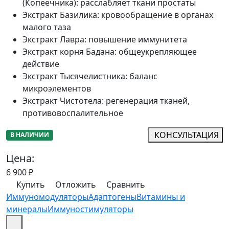
(Копеечника)
:
расслабляет ткани простаты
Экстракт Базилика
:
кровообращение в органах
малого таза
Экстракт Лавра
:
повышение иммунитета
Экстракт корня Бадана
:
общеукрепляющее
действие
Экстракт Тысячелистника
:
баланс
микроэлементов
Экстракт Чистотела
:
регенерация тканей,
противовоспалительное
КОНСУЛЬТАЦИЯ
В НАЛИЧИИ
Цена:
6 900
₽
Купить
Отложить
Сравнить
Иммуномодуляторы
Адаптогены
Витамины и
минералы
Иммуностимуляторы