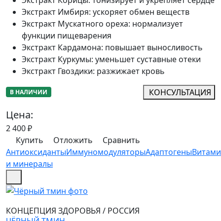
Экстракт Имбиря
:
ускоряет обмен веществ
Экстракт Мускатного ореха
:
нормализует
функции пищеварения
Экстракт Кардамона
:
повышает выносливость
Экстракт Куркумы
:
уменьшет суставные отеки
Экстракт Гвоздики
:
разжижает кровь
КОНСУЛЬТАЦИЯ
В НАЛИЧИИ
Цена:
2 400
₽
Купить
Отложить
Сравнить
Антиоксиданты
Иммуномодуляторы
Адаптогены
Витам
и минералы
КОНЦЕПЦИЯ ЗДОРОВЬЯ
/
РОССИЯ