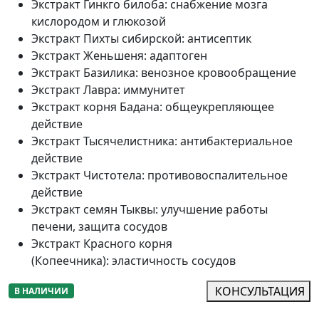
Экстракт Гинкго билоба
:
снабжение мозга
кислородом и глюкозой
Экстракт Пихты сибирской
:
антисептик
Экстракт Женьшеня
:
адаптоген
Экстракт Базилика
:
венозное кровообращение
Экстракт Лавра
:
иммунитет
Экстракт корня Бадана
:
общеукрепляющее
действие
Экстракт Тысячелистника
:
антибактериальное
действие
Экстракт Чистотела
:
противовоспалительное
действие
Экстракт семян Тыквы
:
улучшение работы
печени, защита сосудов
Экстракт Красного корня
(Копеечника)
:
эластичность сосудов
КОНСУЛЬТАЦИЯ
В НАЛИЧИИ