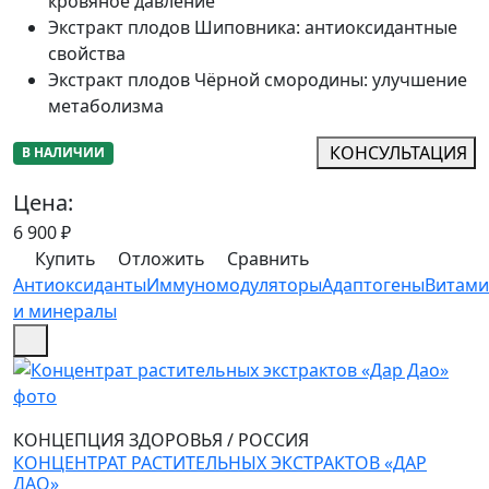
кровяное давление
Экстракт плодов Шиповника
:
антиоксидантные
свойства
Экстракт плодов Чёрной смородины
:
улучшение
метаболизма
КОНСУЛЬТАЦИЯ
В НАЛИЧИИ
Цена:
6 900
₽
Купить
Отложить
Сравнить
Антиоксиданты
Иммуномодуляторы
Адаптогены
Витам
и минералы
КОНЦЕПЦИЯ ЗДОРОВЬЯ
/
РОССИЯ
КОНЦЕНТРАТ РАСТИТЕЛЬНЫХ ЭКСТРАКТОВ «ДАР
ДАО»