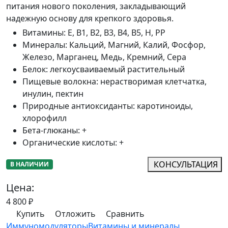
питания нового поколения, закладывающий
надежную основу для крепкого здоровья.
Витамины
:
Е, В1, В2, В3, В4, В5, Н, РР
Минералы
:
Кальций, Магний, Калий, Фосфор,
Железо, Марганец, Медь, Кремний, Сера
Белок
:
легкоусваиваемый растительный
Пищевые волокна
:
нерастворимая клетчатка,
инулин, пектин
Природные антиоксиданты
:
каротиноиды,
хлорофилл
Бета-глюканы
:
+
Органические кислоты
:
+
КОНСУЛЬТАЦИЯ
В НАЛИЧИИ
Цена:
4 800
₽
Купить
Отложить
Сравнить
Иммуномодуляторы
Витамины и минералы