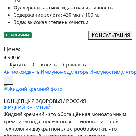
нм
Фуллерены
:
антиоксидантная активность
Содержание золота
:
430 мкг / 100 мл
Вода
:
высокая степень очистки
КОНСУЛЬТАЦИЯ
В НАЛИЧИИ
Цена:
4 900
₽
Купить
Отложить
Сравнить
Антиоксиданты
Иммуномодуляторы
Иммуностимулято
КОНЦЕПЦИЯ ЗДОРОВЬЯ
/
РОССИЯ
ЖИДКИЙ КРЕМНИЙ
Жидкий кремний - это обогащённая моноатомным
кремнием вода, полученная по инновационной
технологии двукратной электрообработки, что
обеспечивает быстрое усвоение клетками.