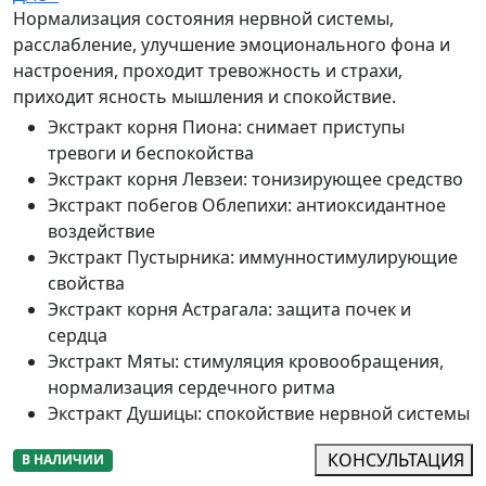
Нормализация состояния нервной системы,
расслабление, улучшение эмоционального фона и
настроения, проходит тревожность и страхи,
приходит ясность мышления и спокойствие.
Экстракт корня Пиона
:
снимает приступы
тревоги и беспокойства
Экстракт корня Левзеи
:
тонизирующее средство
Экстракт побегов Облепихи
:
антиоксидантное
воздействие
Экстракт Пустырника
:
иммунностимулирующие
свойства
Экстракт корня Астрагала
:
защита почек и
сердца
Экстракт Мяты
:
стимуляция кровообращения,
нормализация сердечного ритма
Экстракт Душицы
:
спокойствие нервной системы
КОНСУЛЬТАЦИЯ
В НАЛИЧИИ