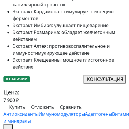
капиллярный кровоток
Экстракт Кардамона
:
стимулирует секрецию
ферментов
Экстракт Имбиря
:
улучшает пищеварение
Экстракт Розмарина
:
обладает желчегонным
действием
Экстракт Алтея
:
противовоспалительное и
иммуностимулирующее действие
Экстракт Клещевины
:
мощное глистогонное
действие
КОНСУЛЬТАЦИЯ
В НАЛИЧИИ
Цена:
7 900
₽
Купить
Отложить
Сравнить
Антиоксиданты
Иммуномодуляторы
Адаптогены
Витам
и минералы