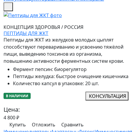
КОНЦЕПЦИЯ ЗДОРОВЬЯ
/
РОССИЯ
ПЕПТИДЫ ДЛЯ ЖКТ
Пептиды для ЖКТ из желудков молодых цыплят
способствуют перевариванию и усвоению тяжёлой
пищи, выведению токсинов из организма,
повышению активности ферментных систем крови.
Фермент пепсин
:
биорегулятор
Пептиды желудка
:
быстрое очищение кишечника
Количество капсул в упаковке
:
20 шт.
КОНСУЛЬТАЦИЯ
В НАЛИЧИИ
Цена:
4 800
₽
Купить
Отложить
Сравнить
Иммуномодуляторы
Адаптогены
Детокс
Иммуностимул