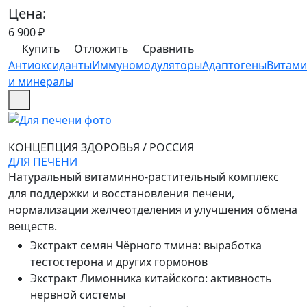
Цена:
6 900
₽
Купить
Отложить
Сравнить
Антиоксиданты
Иммуномодуляторы
Адаптогены
Витам
и минералы
КОНЦЕПЦИЯ ЗДОРОВЬЯ
/
РОССИЯ
ДЛЯ ПЕЧЕНИ
Натуральный витаминно-растительный комплекс
для поддержки и восстановления печени,
нормализации желчеотделения и улучшения обмена
веществ.
Экстракт семян Чёрного тмина
:
выработка
тестостерона и других гормонов
Экстракт Лимонника китайского
:
активность
нервной системы