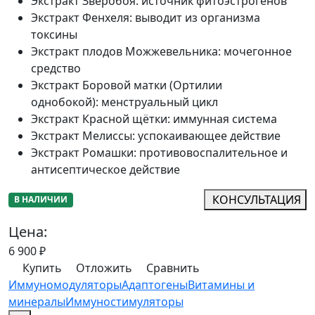
Экстракт Зверобоя
:
источник фитоэстрогенов
Экстракт Фенхеля
:
выводит из организма
токсины
Экстракт плодов Можжевельника
:
мочегонное
средство
Экстракт Боровой матки (Ортилии
однобокой)
:
менструальный цикл
Экстракт Красной щётки
:
иммунная система
Экстракт Мелиссы
:
успокаивающее действие
Экстракт Ромашки
:
противовоспалительное и
антисептическое действие
КОНСУЛЬТАЦИЯ
В НАЛИЧИИ
Цена:
6 900
₽
Купить
Отложить
Сравнить
Иммуномодуляторы
Адаптогены
Витамины и
минералы
Иммуностимуляторы