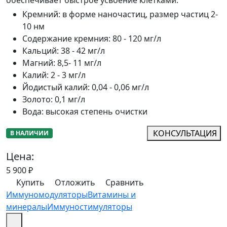
Кремний
:
в форме наночастиц, размер частиц 2-
10 нм
Содержание кремния
:
80 - 120 мг/л
Кальций
:
38 - 42 мг/л
Магний
:
8,5- 11 мг/л
Калий
:
2 - 3 мг/л
Йодистый калий
:
0,04 - 0,06 мг/л
Золото
:
0,1 мг/л
Вода
:
высокая степень очистки
КОНСУЛЬТАЦИЯ
В НАЛИЧИИ
Цена:
5 900
₽
Купить
Отложить
Сравнить
Иммуномодуляторы
Витамины и
минералы
Иммуностимуляторы