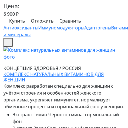
Цена:
6 900
₽
Купить
Отложить
Сравнить
Антиоксиданты
Иммуномодуляторы
Адаптогены
Витам
и минералы
КОНЦЕПЦИЯ ЗДОРОВЬЯ
/
РОССИЯ
КОМПЛЕКС НАТУРАЛЬНЫХ ВИТАМИНОВ ДЛЯ
ЖЕНЩИН
Комплекс разработан специально для женщин с
учётом строения и особенностей женского
организма, укрепляет иммунитет, нормализует
обменные процессы и гормональный фон у женщин.
Экстракт семян Чёрного тмина
:
гормональный
фон