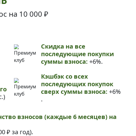
НЬ
ос на
10 000 ₽
Скидка на все
последующие покупки
суммы взноса:
+6%.
Кэшбэк со всех
последующих покупок
го
сверх суммы взноса:
+6%
.)
.
нство взносов (каждые 6 месяцев) на
00 ₽
за год).